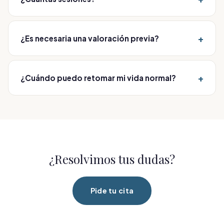
Suele recomendarse un protocolo inicial de varias
sesiones.
+
¿Es necesaria una valoración previa?
Sí. Cada tratamiento parte de una valoración médica
para personalizarlo y cuidar tu seguridad, buscando
+
¿Cuándo puedo retomar mi vida normal?
siempre un resultado natural.
En la mayoría de los casos de inmediato o en pocos
días; te damos indicaciones de cuidado específicas
tras la sesión.
¿Resolvimos tus dudas?
Pide tu cita