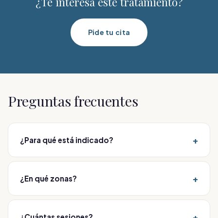
¿Te interesa este tratamiento?
Pide tu cita
Preguntas frecuentes
+
¿Para qué está indicado?
Para piel deshidratada, apagada, con líneas finas o
falta de jugosidad en rostro, cuello, escote o manos.
+
¿En qué zonas?
Se valora en consulta.
Rostro, cuello, escote y manos, entre otras.
+
¿Cuántas sesiones?