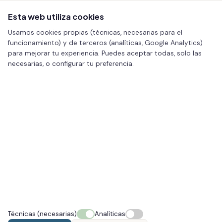
Esta web utiliza cookies
Usamos cookies propias (técnicas, necesarias para el
funcionamiento) y de terceros (analíticas, Google Analytics)
para mejorar tu experiencia. Puedes aceptar todas, solo las
necesarias, o configurar tu preferencia.
Inicio
/
Facial
/ Skinboosters para hidratación y calidad de la piel
FACIAL · VIGO
Skinboosters para hidratación y
calidad de la piel
La piel deshidratada y apagada pierde jugosidad y
luminosidad; los skinboosters de ácido hialurónico la
rehidratan en profundidad y mejoran su elasticidad.
Técnicas (necesarias)
Analíticas