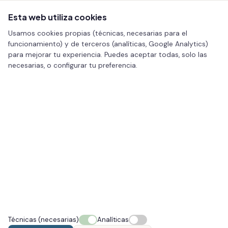
Esta web utiliza cookies
Usamos cookies propias (técnicas, necesarias para el
funcionamiento) y de terceros (analíticas, Google Analytics)
para mejorar tu experiencia. Puedes aceptar todas, solo las
necesarias, o configurar tu preferencia.
Inicio
/
Facial
/ Inductores de colágeno para firmeza y
rejuvenecimiento
FACIAL · VIGO
Inductores de colágeno para
firmeza y rejuvenecimiento
La piel pierde densidad y firmeza con la edad; los
inductores de colágeno la rejuvenecen de forma
progresiva y natural.
Técnicas (necesarias)
Analíticas