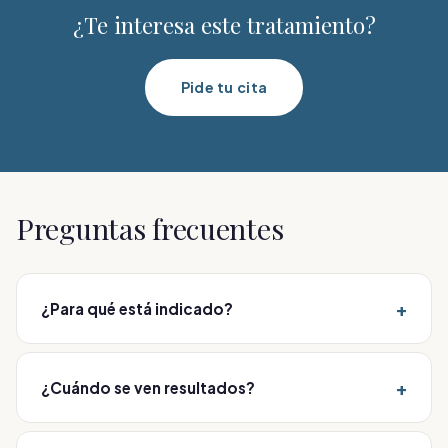
¿Te interesa este tratamiento?
Pide tu cita
Preguntas frecuentes
+
¿Para qué está indicado?
Para la flacidez, la pérdida de densidad y el
envejecimiento global del rostro. La pauta se
+
¿Cuándo se ven resultados?
personaliza en consulta médica.
De forma progresiva durante las semanas siguientes.