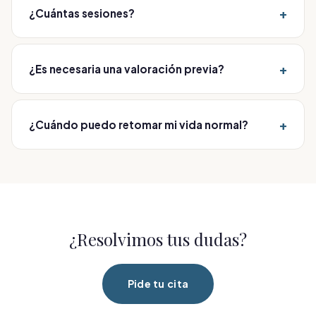
+
¿Cuántas sesiones?
Habitualmente varias, según valoración.
+
¿Es necesaria una valoración previa?
Sí. Cada tratamiento parte de una valoración médica
para personalizarlo y cuidar tu seguridad, buscando
+
¿Cuándo puedo retomar mi vida normal?
siempre un resultado natural.
En la mayoría de los casos de inmediato o en pocos
días; te damos indicaciones de cuidado específicas
tras la sesión.
¿Resolvimos tus dudas?
Pide tu cita