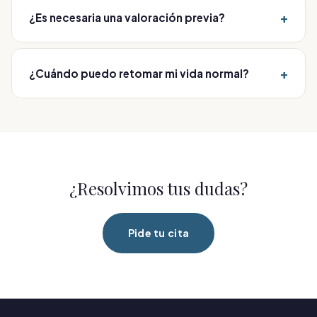
antes y después de las sesiones.
+
¿Es necesaria una valoración previa?
Sí. Cada tratamiento parte de una valoración médica
para personalizarlo y cuidar tu seguridad.
+
¿Cuándo puedo retomar mi vida normal?
De inmediato. Te damos indicaciones de cuidado
específicas tras cada sesión.
¿Resolvimos tus dudas?
Pide tu cita