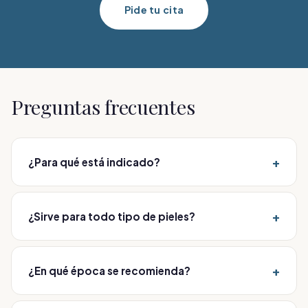
Pide tu cita
Preguntas frecuentes
+
¿Para qué está indicado?
Para lesiones pigmentadas (manchas, léntigos,
pecas), lesiones vasculares, eliminación de tatuajes y
+
¿Sirve para todo tipo de pieles?
rejuvenecimiento no ablativo. Se valora en consulta
médica.
Sí. Su doble longitud de onda permite tratar con
eficacia y seguridad todo tipo de pieles.
+
¿En qué época se recomienda?
Fuera del verano, evitando la exposición solar directa