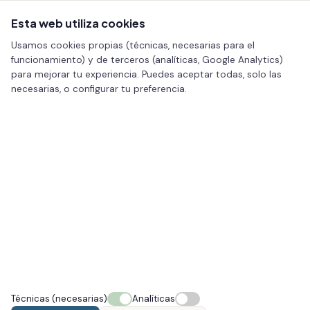
Esta web utiliza cookies
Usamos cookies propias (técnicas, necesarias para el
funcionamiento) y de terceros (analíticas, Google Analytics)
para mejorar tu experiencia. Puedes aceptar todas, solo las
necesarias, o configurar tu preferencia.
Inicio
/
Facial
/ Láser Ultralight para manchas, vasos y tatuajes
FACIAL · VIGO
Láser Ultralight para manchas,
vasos y tatuajes
El Láser Ultralight trata manchas, lesiones vasculares y
tatuajes, y rejuvenece la piel, con eficacia y seguridad
en todo tipo de pieles.
Técnicas (necesarias)
Analíticas