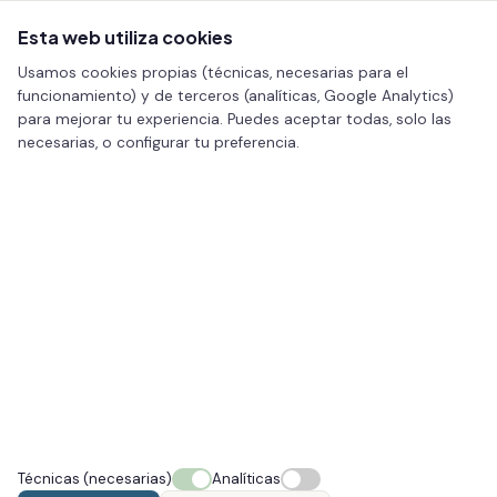
Esta web utiliza cookies
Usamos cookies propias (técnicas, necesarias para el
funcionamiento) y de terceros (analíticas, Google Analytics)
CONÓCENOS
para mejorar tu experiencia. Puedes aceptar todas, solo las
Equipo médico en Vigo
necesarias, o configurar tu preferencia.
Profesionales que cuidan de ti
Médicos y profesionales con años de experiencia en
medicina estética, comprometidos con tu bienestar y tu
seguridad.
DIRECCIÓN MÉDICA
Técnicas (necesarias)
Analíticas