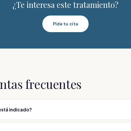
¿Te interesa este tratamiento?
Pide tu cita
ntas frecuentes
está indicado?
 reticulares y arañas vasculares de las piernas. El método (escleros
s se deciden en consulta médica.