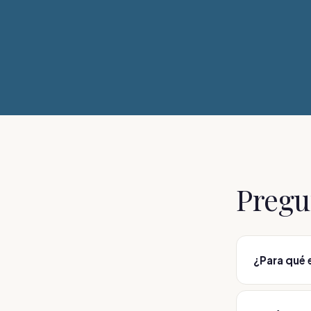
Pregu
¿Para qué 
Para varices
las sesione