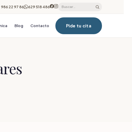
986 22 97 86
629 518 486
Pide tu cita
ínica
Blog
Contacto
ares