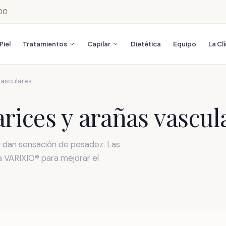
:00
Piel
Tratamientos
Capilar
Dietética
Equipo
La Cl
vasculares
arices y arañas vascul
 y dan sensación de pesadez. Las
 VARIXIO® para mejorar el