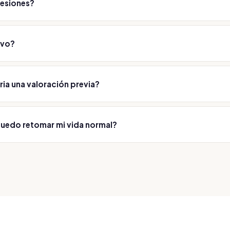
sesiones?
 número y tipo de varíces; se valora en consulta.
ivo?
s tratadas desaparecen; pueden aparecer otras con el tiempo.
ria una valoración previa?
tamiento parte de una valoración médica para personalizarlo y cui
buscando siempre un resultado natural.
uedo retomar mi vida normal?
ía de los casos de inmediato o en pocos días; te damos indicacion
cíficas tras la sesión.