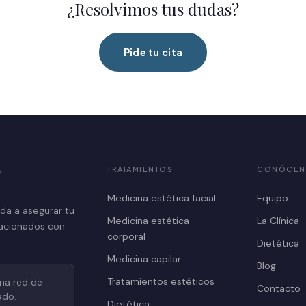
¿Resolvimos tus dudas?
Pide tu cita
TRATAMIENTOS
CONÓCEN
Medicina estética facial
Equipo
ada a asegurar tu
Medicina estética
La Clínica
lacionados con
corporal
Dietética
Medicina capilar
Blog
Tratamientos estéticos
una red de
Contacto
ado.
Dietética