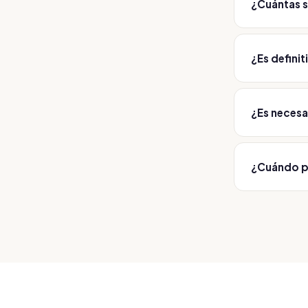
¿Cuántas 
Depende del
¿Es definit
Las lesione
¿Es necesa
Sí. Cada tra
seguridad, 
¿Cuándo p
En la mayor
cuidado espe