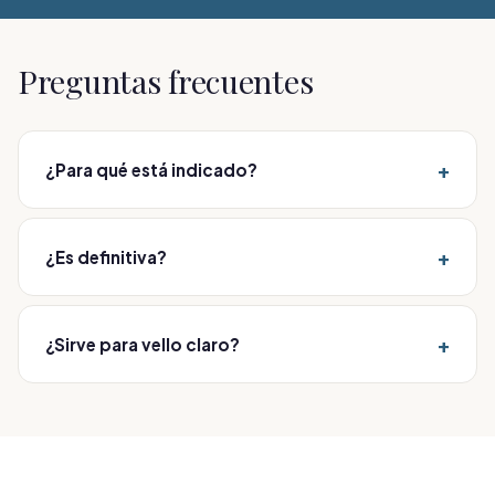
Preguntas frecuentes
+
¿Para qué está indicado?
Para eliminar de forma definitiva el vello no deseado,
incluido el vello claro, cano o pelirrojo que el láser no
+
¿Es definitiva?
trata. Se valora en consulta.
Sí, es la única técnica de eliminación definitiva del
vello.
+
¿Sirve para vello claro?
Sí, a diferencia del láser, trata vello de cualquier color.