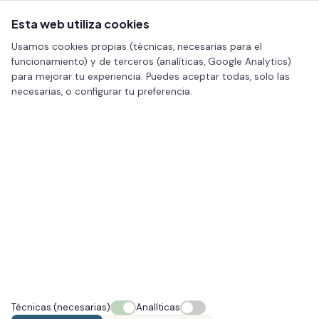
Esta web utiliza cookies
Usamos cookies propias (técnicas, necesarias para el
funcionamiento) y de terceros (analíticas, Google Analytics)
para mejorar tu experiencia. Puedes aceptar todas, solo las
necesarias, o configurar tu preferencia.
Inicio
/
Estética
/ Depilación eléctrica definitiva (también vello
claro)
ESTÉTICA · VIGO
Depilación eléctrica definitiva
(también vello claro)
La depilación eléctrica es el tratamiento para el vello
no deseado de cualquier color, incluido el vello claro. Es
la única técnica que elimina el vello de forma definitiva,
pelo a pelo.
Técnicas (necesarias)
Analíticas