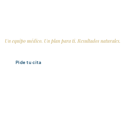
La belleza de la naturalidad
Medicina estética en Vigo con más de 30 años
cuidando tu estética, tu salud y tu bienestar.
Un equipo médico. Un plan para ti. Resultados naturales.
Pide tu cita
Conoce la clínica →