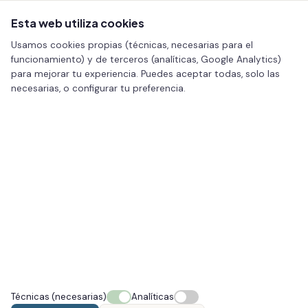
Esta web utiliza cookies
Usamos cookies propias (técnicas, necesarias para el
funcionamiento) y de terceros (analíticas, Google Analytics)
Inicio
Blog
Blefaroplastia: qué es, beneficios y recuperación
para mejorar tu experiencia. Puedes aceptar todas, solo las
necesarias, o configurar tu preferencia.
FACIAL
Blefaroplastia: qué es, beneficios
y recuperación
15 Dic 2025
· 2 min de lectura
Técnicas (necesarias)
Analíticas