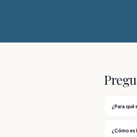
Pregu
¿Para qué 
Para el exce
inferior. La
¿Cómo es 