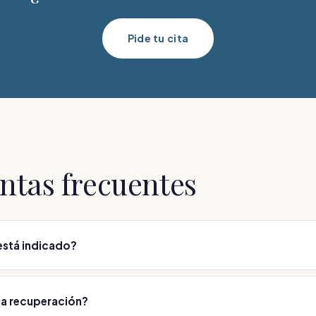
Pide tu cita
ntas frecuentes
está indicado?
so de piel del párpado superior, los párpados caídos y las bolsas 
 indicación se valora en consulta médica.
la recuperación?