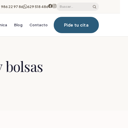
986 22 97 86
629 518 486
Pide tu cita
ínica
Blog
Contacto
y bolsas