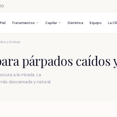
:00
Piel
Tratamientos
Capilar
Dietética
Equipo
La Cl
dos y bolsas
para párpados caídos 
escura a la mirada. La
 más descansada y natural.