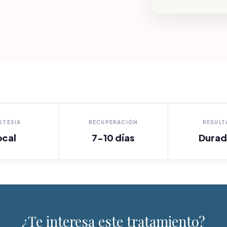
STESIA
RECUPERACIÓN
RESUL
ocal
7-10 días
Durad
¿Te interesa este tratamiento?