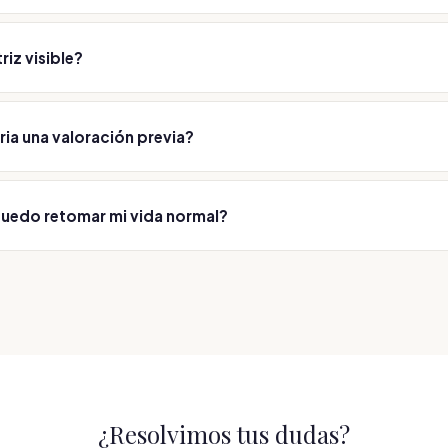
etoma su rutina en pocos días siguiendo las indicaciones.
riz visible?
es se disimulan en los pliegues naturales del párpado.
ria una valoración previa?
tamiento parte de una valoración médica para personalizarlo y cui
buscando siempre un resultado natural.
uedo retomar mi vida normal?
ía de los casos de inmediato o en pocos días; te damos indicacion
cíficas tras la sesión.
¿Resolvimos tus dudas?