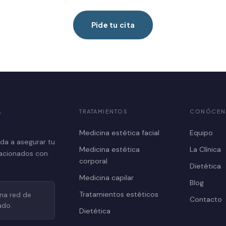
Pide tu cita
TRATAMIENTOS
CONÓCEN
Medicina estética facial
Equipo
ada a asegurar tu
Medicina estética
La Clínica
lacionados con
corporal
Dietética
Medicina capilar
Blog
Tratamientos estéticos
una red de
Contacto
ado.
Dietética