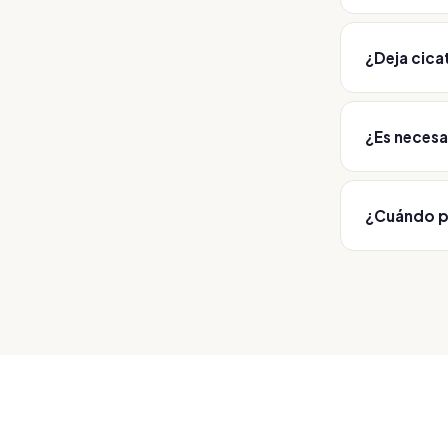
La mayoría r
¿Deja cicat
Las incision
¿Es necesa
Sí. Cada tra
seguridad, 
¿Cuándo p
En la mayor
cuidado espe